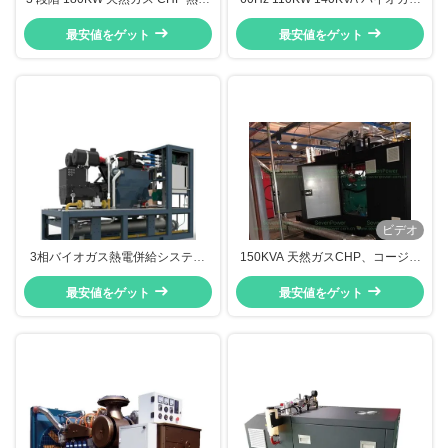
収システムと組み合わせた熱力
熱電併給 簡単メンテナンス
最安値をゲット
最安値をゲット
ビデオ
3相バイオガス熱電併給システム
150KVA 天然ガスCHP、コージェ
220KW 400V / 230V 高い信頼性
ネレーションシステム RPM1800
最安値をゲット
最安値をゲット
低速 低騒音