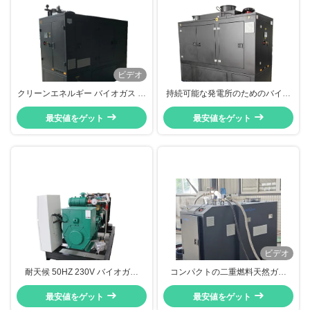
ビデオ
クリーンエネルギー バイオガス コ
持続可能な発電所のためのバイオ
ージェネレーション 200KVA
ガスコゲンCHPコゲネレーション
160KW 三相 低騒音
最安値をゲット
最安値をゲット
システム
ビデオ
耐天候 50HZ 230V バイオガス
コンパクトの二重燃料天然ガス
CHP バイオガス燃料CHP 熱と電
CHP 組み合わせた熱と電力システ
力 BHKW 25KW 30KVA
最安値をゲット
ム 20kw 25kva 低ガス入口圧力
最安値をゲット