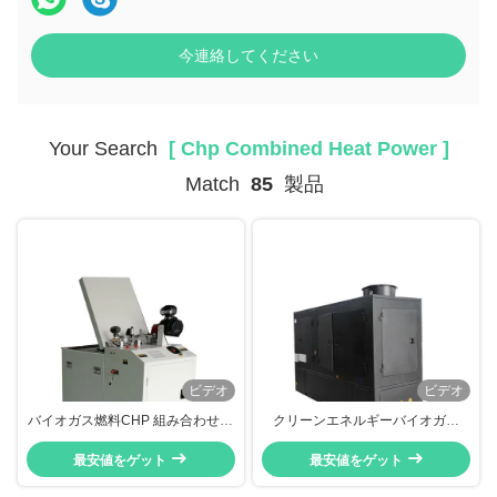
今連絡してください
Your Search
[ Chp Combined Heat Power ]
Match
85
製品
ビデオ
ビデオ
バイオガス燃料CHP 組み合わせ熱
クリーンエネルギーバイオガス
力 220V 50Hz 6KW 単相水冷却
CHP、コージェネレーションシス
最安値をゲット
テム130KW 3相 CE承認
最安値をゲット