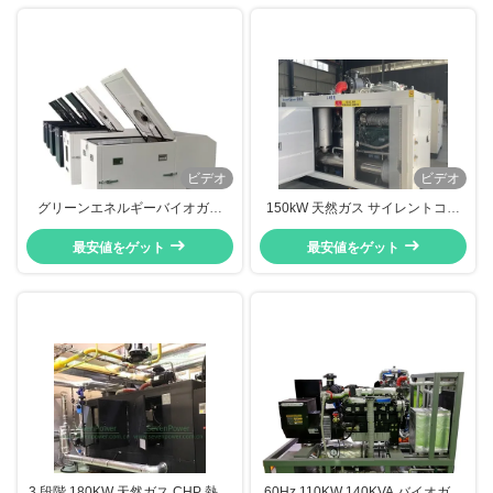
ビデオ
ビデオ
グリーンエネルギーバイオガス
150kW 天然ガス サイレントコー
CHP 16KW 20KVA,バイオガス合
ジェネレーション 熱電併給 環境に
熱発電システム CE認証
最安値をゲット
最安値をゲット
優しい設計
3 段階 180KW 天然ガス CHP 熱回
60Hz 110KW 140KVA バイオガス