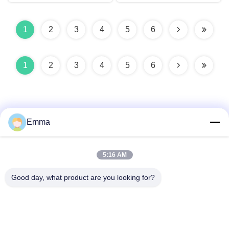
1
2
3
4
5
6
1
2
3
4
5
6
Emma
迅速な連絡
5:16 AM
Good day, what product are you looking for?
アドレス
ウォンシン通り280号 ロンフ・アベニュー 工業東区 シンド
ゥ・チェンドゥ・シチュアン
テレ