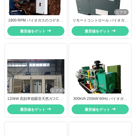
ビデオ
1800 RPM バイオガスのコゲネレ
リモートコントロール バイオガス
ーション 熱と電力を組み合わせた
CHP 12KW 15KVA 単相 三相
BHKW 60KW 75KVA 60Hz
最安値をゲット
230V クリーン電力 CE承認
最安値をゲット
ビデオ
120kW 高効率低騒音天然ガスCHP
300kVA 250kW 60Hz バイオガス
熱電池
CHP、リモート監視CHPコージェ
最安値をゲット
ネレーションシステム
最安値をゲット