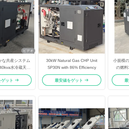
ビデオ
かな共産システム
30kW Natural Gas CHP Unit
小規模の
40kva水冷蔵天然
SP30N with 86% Efficiency
の燃料
コゲネレーター
20K
をゲット
最安値をゲット
最
Coge