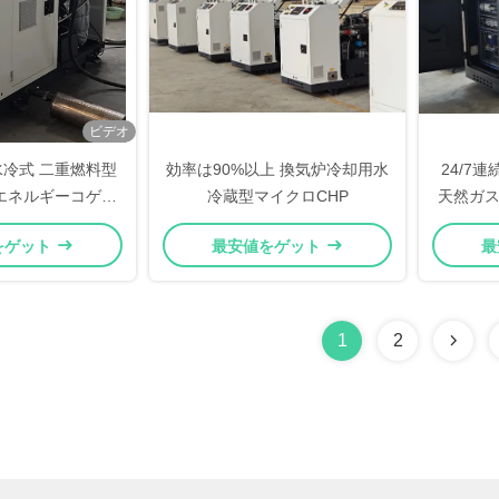
ビデオ
a 水冷式 二重燃料型
効率は90%以上 換気炉冷却用水
24/7
Gエネルギーコゲネ
冷蔵型マイクロCHP
天然ガスの
テム エンジンと排
をゲット
最安値をゲット
最
収の両方
1
2