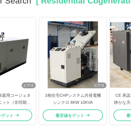
r Search
[ Residential Cogenerati
ビデオ
ビデオ
VA 家庭用コージェネ
3相住宅CHPシステム共発電機
CE 承認
ニット（非同期水
シンクロ 8KW 10KVA
静かな天
ーター搭載）
ーター
をゲット
最安値をゲット
最