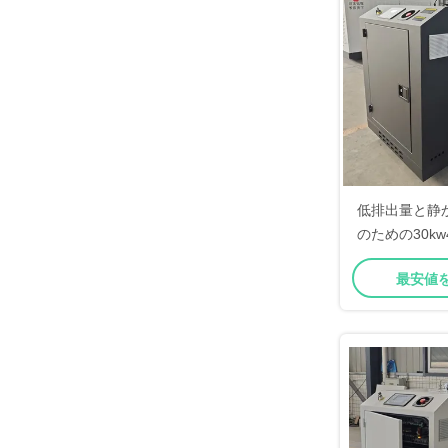
低排出量と静
のための30kw
ガスCHP
最安値