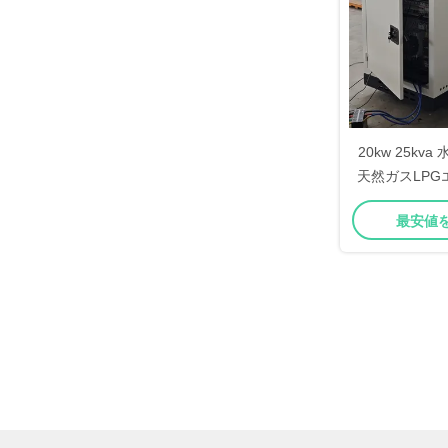
20kw 25kv
天然ガスLP
レーターシス
最安値
気熱回