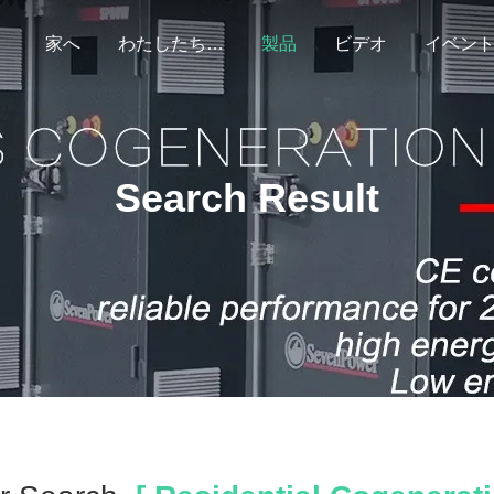
家へ
わたしたち に つい て
製品
ビデオ
イベン
Search Result