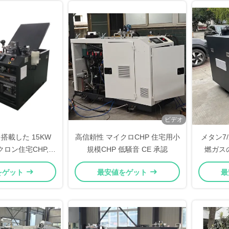
ビデオ
搭載した 15KW
高信頼性 マイクロCHP 住宅用小
メタン7
ンクロン住宅CHP,家
規模CHP 低騒音 CE 承認
燃ガスの
ーションシステム
CHP BH
をゲット
最安値をゲット
最