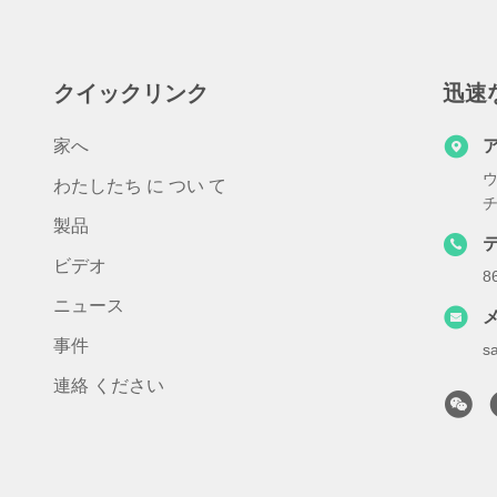
クイックリンク
迅速
家へ
ウ
わたしたち に つい て
製品
ビデオ
8
ニュース
事件
s
連絡 ください