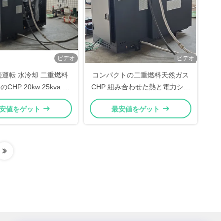
ビデオ
ビデオ
連続運転 水冷却 二重燃料
コンパクトの二重燃料天然ガス
CHP 20kw 25kva 高
CHP 組み合わせた熱と電力シス
総効率
テム 20kw 25kva 低ガス入口圧
安値をゲット
最安値をゲット
力