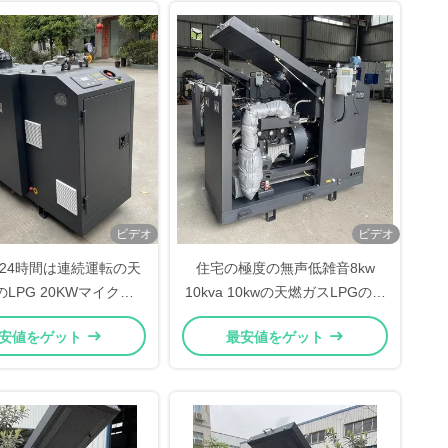
ビデオ
ビデオ
/24時間は連続運転の天
住宅の極度の無声低雑音8kw
LPG 20KWマイクロ
10kva 10kwの天燃ガスLPGのバ
KW Cogeneratorの単位
イオガス マイクロCHP
安値をゲット
最安値をゲット
に燃料を供給する
Cogeneratorの発電機セット