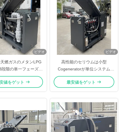
ビデオ
ビデオ
天燃ガスのメタンLPG
高性能のセリウムは小型
3段階の単一フェーズ
Cogeneratorが単位システム
WマイクロCHP BHKW
16kw 20kvaを置いたマイクロ バ
安値をゲット
最安値をゲット
neratorのシステム装置
イオガスCHPを承認した