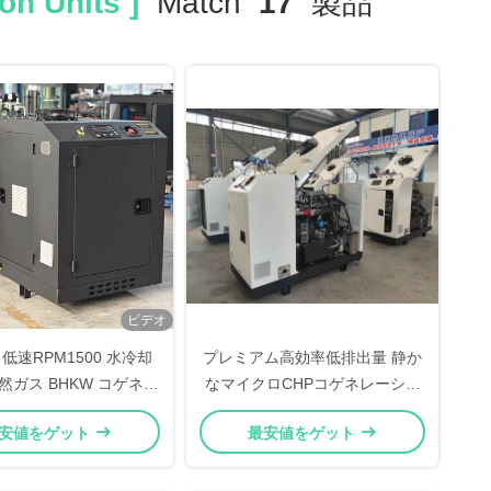
on Units ]
Match
17
製品
ビデオ
 低速RPM1500 水冷却
プレミアム高効率低排出量 静か
然ガス BHKW コゲネレ
なマイクロCHPコゲネレーショ
 30kw 40kva CHP
ンユニット 8kw 10kVA
安値をゲット
最安値をゲット