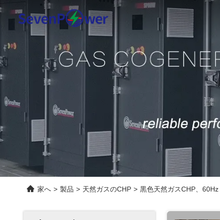
家へ
>
製品
>
天然ガスのCHP
>
黒色天然ガスCHP、60Hz