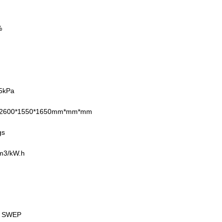
%
kPa
0*1550*1650mm*mm*mm
gs
3/kW.h
SWEP