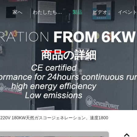
家へ
わたしたち に つい て
製品
ビデオ
イベン
商品の詳細
 220V 180KW天然ガスコージェネレーション、速度1800