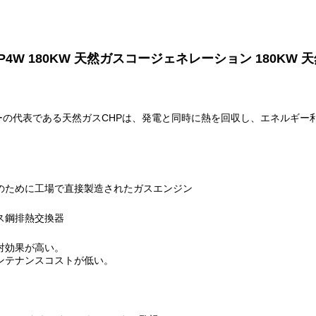
0V 3P4W 180KW 天然ガスコージェネレーション 180K
ーの代表である天然ガスCHPは、発電と同時に熱を回収し、エネルギー
能のために工場で直接製造されたガスエンジン
レス鋼排熱交換器
用対効果が高い。
メンテナンスコストが低い。