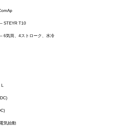
omAp
STEYR T10
— 6気筒、4ストローク、水冷
 L
DC)
C)
 電気始動