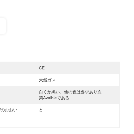
CE
天然ガス
白くか黒い、他の色は要求あり次
第avaibleである
ofのおおい:
と