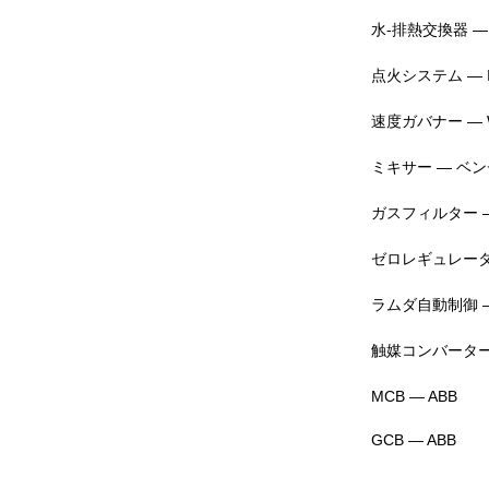
水-排熱交換器 
点火システム — I
速度ガバナー — W
ミキサー — ベ
ガスフィルター —
ゼロレギュレーター 
ラムダ自動制御 
触媒コンバーター
MCB — ABB
GCB — ABB