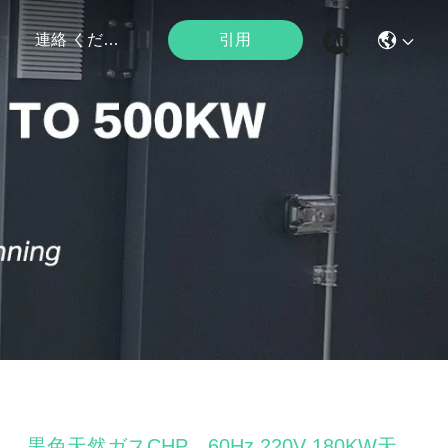
引用
ト
連絡 ください
黒色天然ガスCHP、60Hz 220V 180KW天