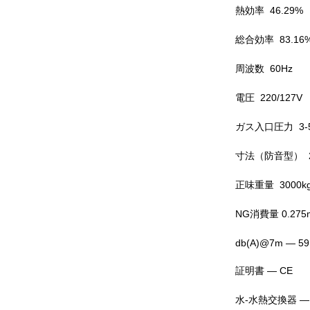
熱効率 46.29%
総合効率 83.16
周波数 60Hz
電圧 220/127V
ガス入口圧力 3-5
寸法（防音型） 260
正味重量 3000k
NG消費量 0.275m
db(A)@7m — 59
証明書 — CE
水-水熱交換器 — 