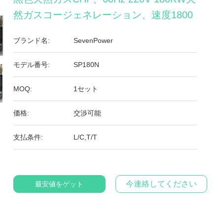
然ガスコージェネレーション、速度1800
ブランド名:
SevenPower
モデル番号:
SP180N
MOQ:
1セット
価格:
交渉可能
支払条件:
L/C,T/T
今連絡してください
最安値をゲット