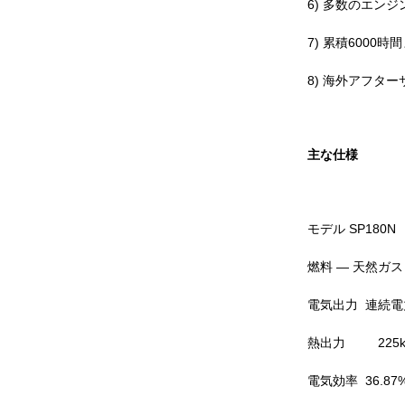
6) 多数のエン
7) 累積600
8) 海外アフタ
主な仕様
モデル SP180N
燃料 — 天然ガス
電気出力 連続電力 
熱出力 225k
電気効率 36.87