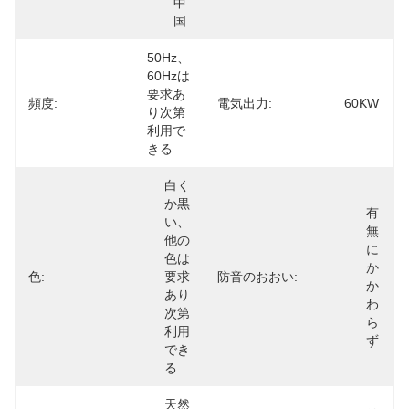
中
国
50Hz、
60Hzは
要求あ
頻度:
電気出力:
60KW
り次第
利用で
きる
白く
か黒
有
い、
無
他の
に
色は
か
色:
要求
防音のおおい:
か
あり
わ
次第
ら
利用
ず
でき
る
天然