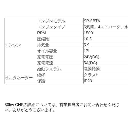
エンジンモデル
SP-6BTA
エンジンタイプ
6気筒、4ストローク、
RPM
1500
圧縮比
10.5
エンジン
排気量
5.9L
オイル容量
17L
充電電圧
24V(DC)
充電電流
5A(DC)
始動システム
電動始動
絶縁
クラスH
オルタネーター
保護
IP23
60kw CHPの詳細については、営業担当者にお問い合わせくださ
い。ありがとうございます。