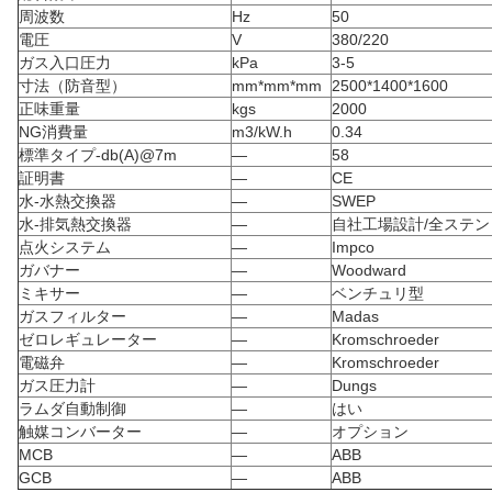
周波数
Hz
50
電圧
V
380/220
ガス入口圧力
kPa
3-5
寸法（防音型）
mm*mm*mm
2500*1400*1600
正味重量
kgs
2000
NG消費量
m3/kW.h
0.34
標準タイプ-db(A)@7m
—
58
証明書
—
CE
水-水熱交換器
—
SWEP
水-排気熱交換器
—
自社工場設計/全ステ
点火システム
—
Impco
ガバナー
—
Woodward
ミキサー
—
ベンチュリ型
ガスフィルター
—
Madas
ゼロレギュレーター
—
Kromschroeder
電磁弁
—
Kromschroeder
ガス圧力計
—
Dungs
ラムダ自動制御
—
はい
触媒コンバーター
—
オプション
MCB
—
ABB
GCB
—
ABB