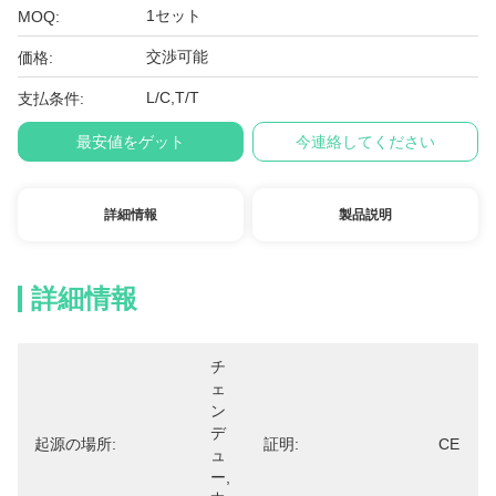
1セット
MOQ:
交渉可能
価格:
L/C,T/T
支払条件:
最安値をゲット
今連絡してください
詳細情報
製品説明
詳細情報
チ
ェ
ン
デ
起源の場所:
証明:
CE
ュ
ー,