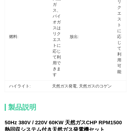
リ
ガ
ク
ス、
エ
バイ
ス
オガ
ト
スは
に
リク
燃料:
放出:
応
エス
じ
トに
て
応じ
利
て利
用
用で
可
きま
能
す
ハイライト:
天然ガス発電
, 
天然ガスのコゲン
製品説明
50Hz 380V / 220V 60KW 天然ガスCHP RPM1500
熱回収システム付き天然ガス発電機セット