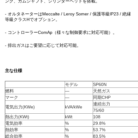
ング、カムシャフト、シリンダーヘッドを搭載。
- オルタネーターはMeccalte / Leroy Somer / 保護等級IP23 / 絶縁
等級クラスHでオプション。
- コントローラーComAp（様々な制御要求に対応可能）。
- 排出ガスはご要望に応じて対応可能。
主な仕様
モデル
SP60N
燃料
—
天然ガス
マーク
—
同期CHP
連続出力
電気出力(KWe)
kVA/kWe
75/60
熱出力(KWt)
kWt
108
電気効率
%
29.8%
熱効率
%
53.7%
総合効率
%
83.5%